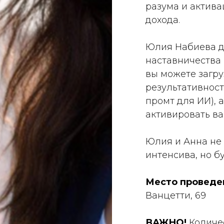
разума и актив
дохода.
Юлия Набиева да
наставничества 
вы можете загру
результативност
промт для ИИ), 
активировать ва
Юлия и Анна не 
интенсива, но б
Место проведе
Ванцетти, 69
ВАЖНО!
Количе