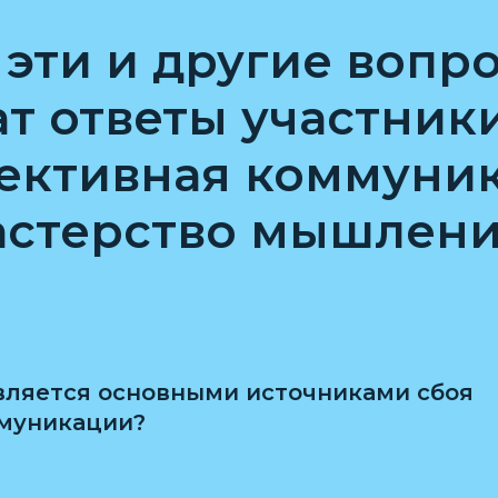
 эти и другие вопр
т ответы участник
ективная коммуник
астерство мышлени
вляется основными источниками сбоя
муникации?