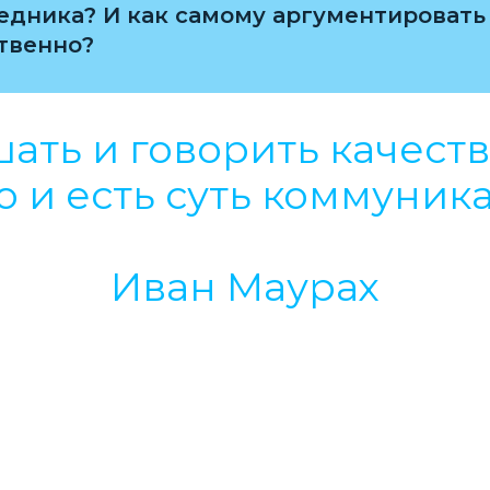
едника? И как самому аргументировать
твенно?
ать и говорить качест
о и есть суть коммуник
Иван Маурах