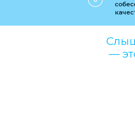
собес
качес
Слыш
— эт