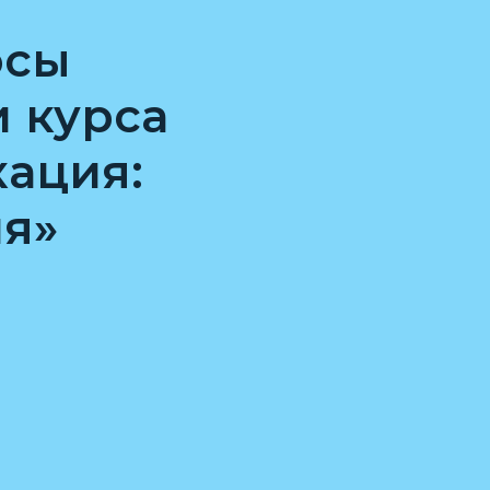
осы
и курса
ация:
я»