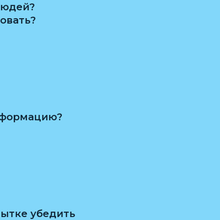
людей?
овать?
нформацию?
пытке убедить