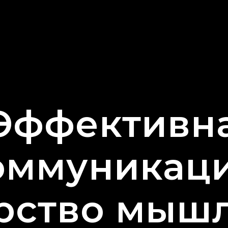
Эффективн
оммуникаци
рство мыш