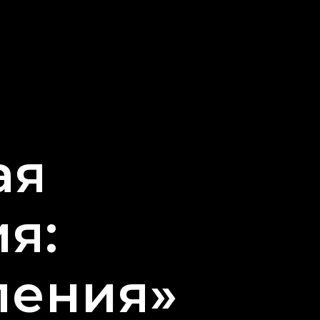
ая
я:
ления»