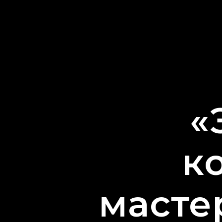
«
к
масте