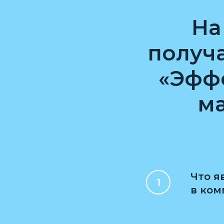
На
получа
«Эфф
м
Что я
в ком